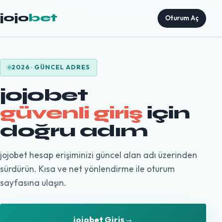
jojo
bet
Oturum Aç
2026 · GÜNCEL ADRES
jojobet
güvenli giriş
için
doğru adım
jojobet hesap erişiminizi güncel alan adı üzerinden
sürdürün. Kısa ve net yönlendirme ile oturum
sayfasına ulaşın.
jojobet Giriş