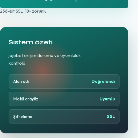
256-bit SSL · 18+ zorunlu
Sistem özeti
jojobet erişim durumu ve uyumluluk
kontrolü.
Alan adı
Doğrulandı
Mobil arayüz
Uyumlu
Şifreleme
SSL