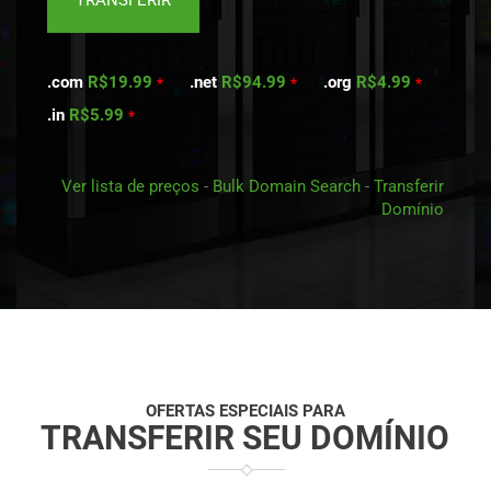
.com
R$19.99
.net
R$94.99
.org
R$4.99
*
*
*
.in
R$5.99
*
Ver lista de preços
-
Bulk Domain Search
-
Transferir
Domínio
OFERTAS ESPECIAIS PARA
TRANSFERIR SEU DOMÍNIO