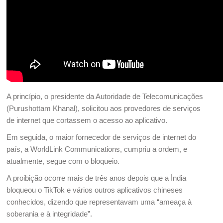
A princípio, o presidente da Autoridade de Telecomunicações
(Purushottam Khanal), solicitou aos provedores de serviços
de internet que cortassem o acesso ao aplicativo.
Em seguida, o maior fornecedor de serviços de internet do
país, a WorldLink Communications, cumpriu a ordem, e
atualmente, segue com o bloqueio.
A proibição ocorre mais de três anos depois que a Índia
bloqueou o TikTok e vários outros aplicativos chineses
conhecidos, dizendo que representavam uma “ameaça à
soberania e à integridade”.