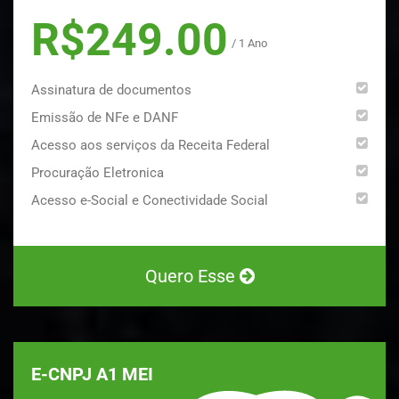
R$249.00
/ 1 Ano
Assinatura de documentos
Emissão de NFe e DANF
Acesso aos serviços da Receita Federal
Procuração Eletronica
Acesso e-Social e Conectividade Social
Quero Esse
E-CNPJ A1 MEI