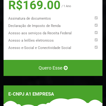
R$169.00
/ 1 Ano
Assinatura de documentos
Declaração de Imposto de Renda
Acesso aos serviços da Receita Federal
Acesso a leilões eletronicos
Acesso e-Social e Conectividade Social
Quero Esse
E-CNPJ A1 EMPRESA