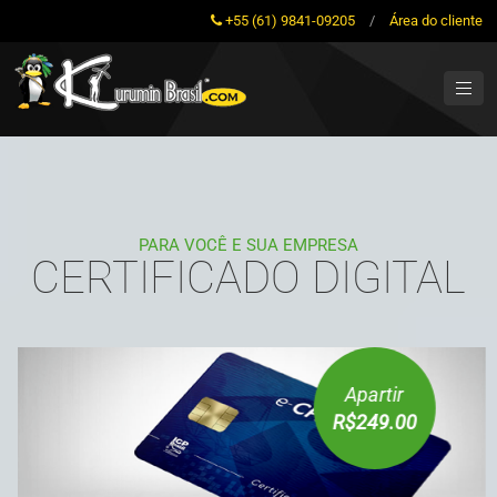
+55 (61) 9841-09205
/
Área do cliente
PARA VOCÊ E SUA EMPRESA
CERTIFICADO DIGITAL
Apartir
R$249.00