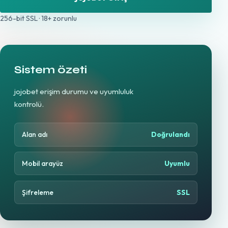
256-bit SSL · 18+ zorunlu
Sistem özeti
jojobet erişim durumu ve uyumluluk
kontrolü.
Alan adı
Doğrulandı
Mobil arayüz
Uyumlu
Şifreleme
SSL