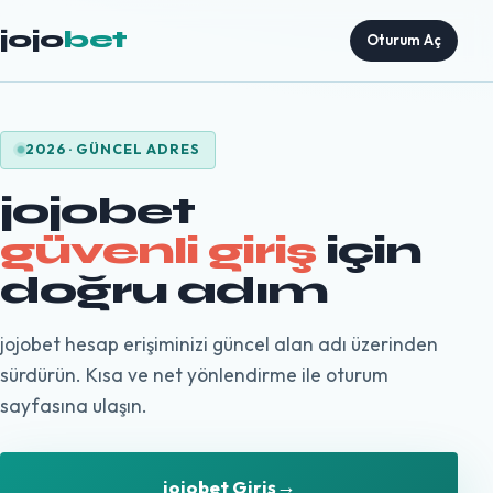
jojo
bet
Oturum Aç
2026 · GÜNCEL ADRES
jojobet
güvenli giriş
için
doğru adım
jojobet hesap erişiminizi güncel alan adı üzerinden
sürdürün. Kısa ve net yönlendirme ile oturum
sayfasına ulaşın.
jojobet Giriş