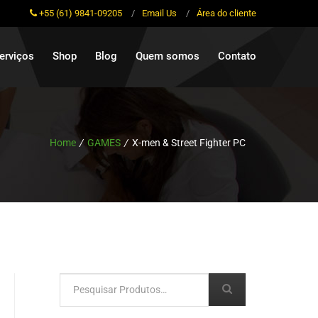
+55 (61) 9841-09205
/
Email Us
/
Área do cliente
erviços
Shop
Blog
Quem somos
Contato
Home
/
GAMES
/
X-men & Street Fighter PC