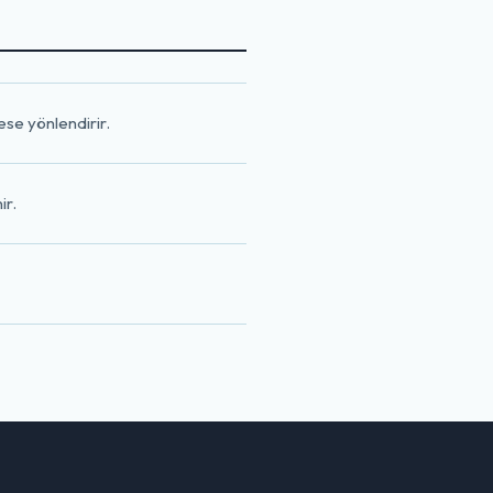
ese yönlendirir.
ir.