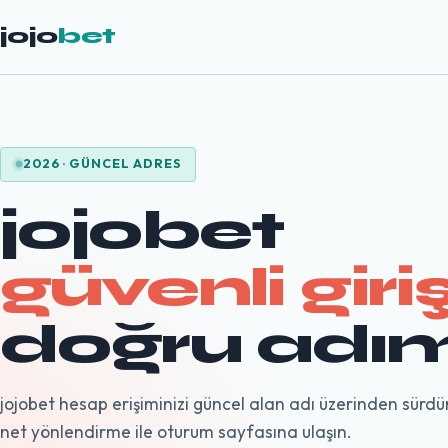
jojo
bet
2026 · GÜNCEL ADRES
jojobet
güvenli giri
doğru adı
jojobet hesap erişiminizi güncel alan adı üzerinden sürdü
net yönlendirme ile oturum sayfasına ulaşın.