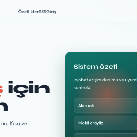
Özellikler
SSS
Giriş
Sistem özeti
jojobet erişim durumu ve uyuml
ş
için
kontrolü.
m
Alan adı
Mobil arayüz
rün. Kısa ve