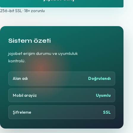
256-bit SSL · 18+ zorunlu
Sistem özeti
jojobet erişim durumu ve uyumluluk
kontrolü.
Alan adı
Doğrulandı
Mobil arayüz
Uyumlu
Şifreleme
SSL