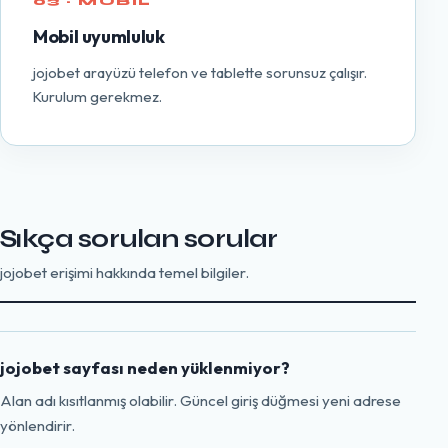
03 · MOBİL
Mobil uyumluluk
jojobet arayüzü telefon ve tablette sorunsuz çalışır.
Kurulum gerekmez.
Sıkça sorulan sorular
jojobet erişimi hakkında temel bilgiler.
jojobet sayfası neden yüklenmiyor?
Alan adı kısıtlanmış olabilir. Güncel giriş düğmesi yeni adrese
yönlendirir.