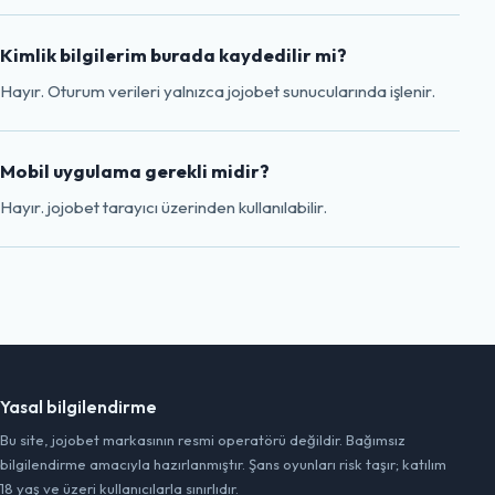
Kimlik bilgilerim burada kaydedilir mi?
Hayır. Oturum verileri yalnızca jojobet sunucularında işlenir.
Mobil uygulama gerekli midir?
Hayır. jojobet tarayıcı üzerinden kullanılabilir.
Yasal bilgilendirme
Bu site, jojobet markasının resmi operatörü değildir. Bağımsız
bilgilendirme amacıyla hazırlanmıştır. Şans oyunları risk taşır; katılım
18 yaş ve üzeri kullanıcılarla sınırlıdır.