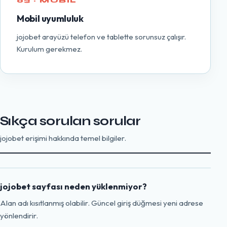
03 · MOBİL
Mobil uyumluluk
jojobet arayüzü telefon ve tablette sorunsuz çalışır.
Kurulum gerekmez.
Sıkça sorulan sorular
jojobet erişimi hakkında temel bilgiler.
jojobet sayfası neden yüklenmiyor?
Alan adı kısıtlanmış olabilir. Güncel giriş düğmesi yeni adrese
yönlendirir.