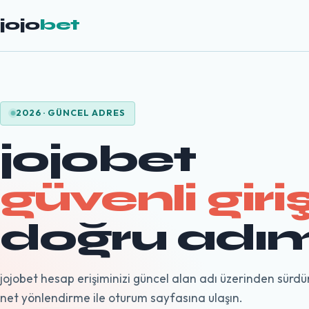
jojo
bet
2026 · GÜNCEL ADRES
jojobet
güvenli giri
doğru adı
jojobet hesap erişiminizi güncel alan adı üzerinden sürdü
net yönlendirme ile oturum sayfasına ulaşın.