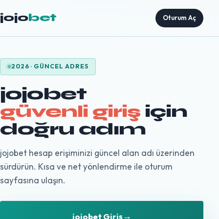
jojo
bet
Oturum Aç
2026 · GÜNCEL ADRES
jojobet
güvenli giriş
için
doğru adım
jojobet hesap erişiminizi güncel alan adı üzerinden
sürdürün. Kısa ve net yönlendirme ile oturum
sayfasına ulaşın.
jojobet Giriş