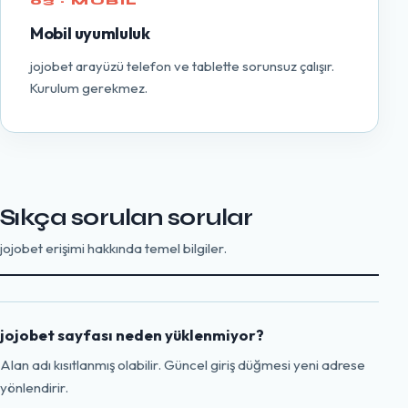
03 · MOBİL
Mobil uyumluluk
jojobet arayüzü telefon ve tablette sorunsuz çalışır.
Kurulum gerekmez.
Sıkça sorulan sorular
jojobet erişimi hakkında temel bilgiler.
jojobet sayfası neden yüklenmiyor?
Alan adı kısıtlanmış olabilir. Güncel giriş düğmesi yeni adrese
yönlendirir.