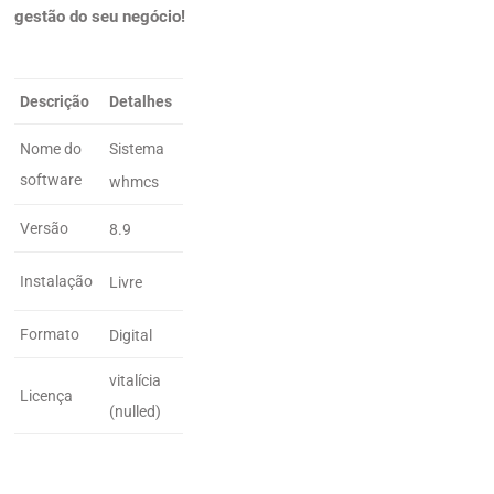
gestão do seu negócio!
Descrição
Detalhes
Sistema
Nome do
software
whmcs
Versão
8.9
Instalação
Livre
Formato
Digital
vitalícia
Licença
(nulled)