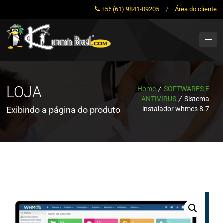
+55 (61) 9841-09205
/
Área do cliente
LOJA
Home
/
SOFTWARES E
ANTIVIRUS
/
Sistema
Exibindo a página do produto
instalador whmcs 8.7