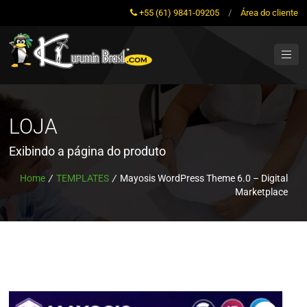
+55 (61) 9841-09205
/
Área do cliente
LOJA
Exibindo a página do produto
Home
/
TEMPLATES
/
Mayosis WordPress Theme 6.0 – Digital
Marketplace