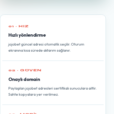
jojobet özellikler
01 · HIZ
Hızlı yönlendirme
jojobet güncel adresi otomatik seçilir. Oturum
ekranına kısa sürede aktarım sağlanır.
02 · GÜVEN
Onaylı domain
Paylaşılan jojobet adresleri sertifikalı sunuculara aittir.
Sahte kopyalara yer verilmez.