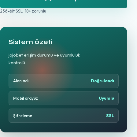
256-bit SSL · 18+ zorunlu
Sistem özeti
jojobet erişim durumu ve uyumluluk
kontrolü.
Alan adı
Doğrulandı
Mobil arayüz
Uyumlu
Şifreleme
SSL