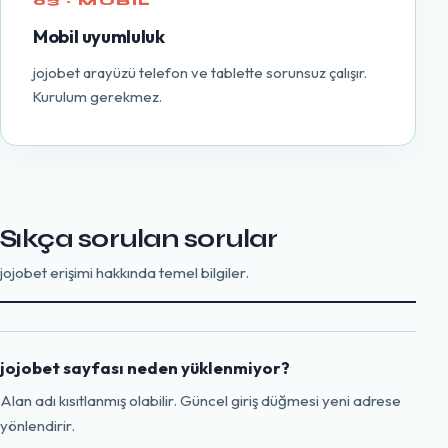
03 · MOBİL
Mobil uyumluluk
jojobet arayüzü telefon ve tablette sorunsuz çalışır.
Kurulum gerekmez.
Sıkça sorulan sorular
jojobet erişimi hakkında temel bilgiler.
jojobet sayfası neden yüklenmiyor?
Alan adı kısıtlanmış olabilir. Güncel giriş düğmesi yeni adrese
yönlendirir.