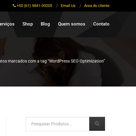
+55 (61) 9841-09205
/
Email Us
/
Área do cliente
erviços
Shop
Blog
Quem somos
Contato
tos marcados com a tag “WordPress SEO Optimization”