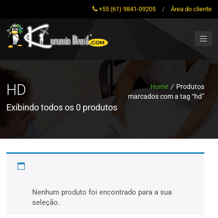
+55 (61) 9841-09205
/
Área do cliente
HD
Home
/
Produtos
marcados com a tag “hd”
Exibindo todos os 0 produtos
Nenhum produto foi encontrado para a sua
seleção.