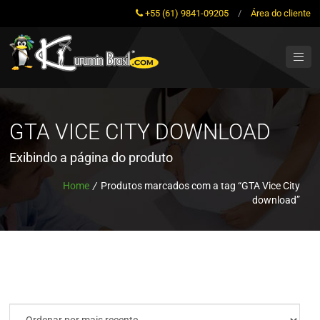
+55 (61) 9841-09205
/
Área do cliente
GTA VICE CITY DOWNLOAD
Exibindo a página do produto
Home
/
Produtos marcados com a tag “GTA Vice City
download”