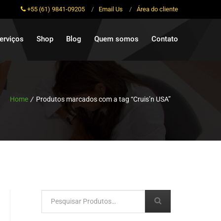
+55 (61) 9841-09205
/
Email Us
/
Área do cliente
erviços
Shop
Blog
Quem somos
Contato
Home
/
Produtos marcados com a tag “Cruis’n USA”