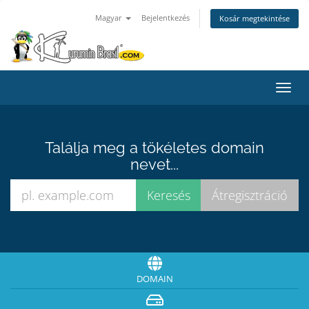
Magyar
Bejelentkezés
Kosár megtekintése
Váltá
a
navig
Találja meg a tökéletes domain
nevet...
DOMAIN