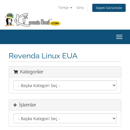
Türkçe
Giriş
Sepeti Görüntüle
Gezi
değiş
Revenda Linux EUA
Kategoriler
İşlemler