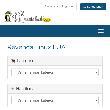
Svenska
Logga in
Se kundvagnen
Växla
navig
Revenda Linux EUA
Kategorier
Handlingar