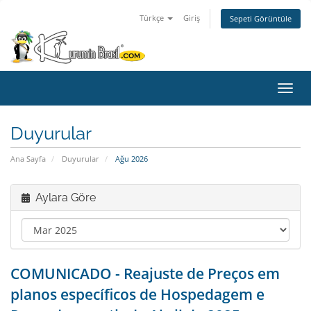
Türkçe
Giriş
Sepeti Görüntüle
Gezi
değiş
Duyurular
Ana Sayfa
Duyurular
Ağu 2026
Aylara Göre
COMUNICADO - Reajuste de Preços em
planos específicos de Hospedagem e