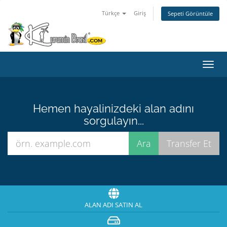
Türkçe
Giriş
Sepeti Görüntüle
Gezi
değiş
Hemen hayalinizdeki alan adını
sorgulayın...
ALAN ADI SATIN AL